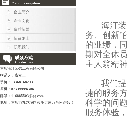
企业简介
企业文化
海汀装饰
资质荣誉
务、创新"
招贤纳士
的业绩，
联系我们
期对全体
主人翁精
重庆海汀装饰工程有限公司
联系人：廖女士
我们提供
手机：13368168208
座机：023-68666306
捷的服务
邮箱：416885503@qq.com
科学的问
地址：重庆市九龙坡区火炬大道98号附3号2-1
服务体验